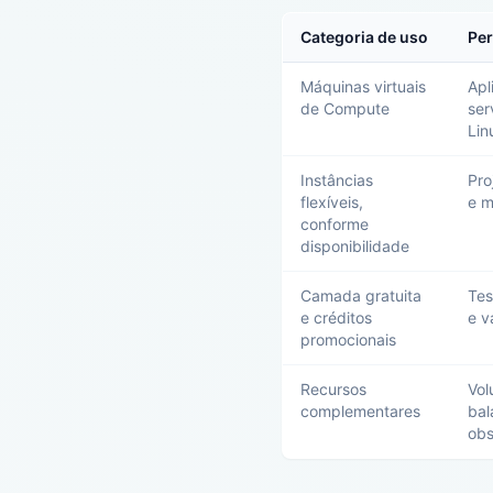
Categoria de uso
Per
Máquinas virtuais
Apl
de Compute
ser
Lin
Instâncias
Pro
flexíveis,
e m
conforme
disponibilidade
Camada gratuita
Tes
e créditos
e v
promocionais
Recursos
Vol
complementares
bal
obs