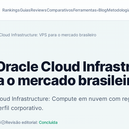
Rankings
Guias
Reviews
Comparativos
Ferramentas
Blog
Metodologi
v
loud Infrastructure: VPS para o mercado brasileiro
racle Cloud Infrast
 o mercado brasilei
oud Infrastructure: Compute em nuvem com regi
rfil corporativo.
6
Revisão editorial:
Concluída