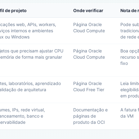
fil de projeto
Onde verificar
Nota de 
icações web, APIs, workers,
Página Oracle
Pode sub
viços internos e ambientes
Cloud Compute
tradicion
ux ou Windows
de rede 
jetos que precisam ajustar CPU
Página Oracle
Boa opçã
emória de forma mais granular
Cloud Compute
recurso 
fixo
tes, laboratórios, aprendizado
Página Oracle
Leia limi
alidação de arquitetura
Cloud Free Tier
elegibil
em prod
umes, IPs, rede virtual,
Documentação e
A fatura
anceamento, banco e
páginas de
da VM
ervabilidade
produto da OCI