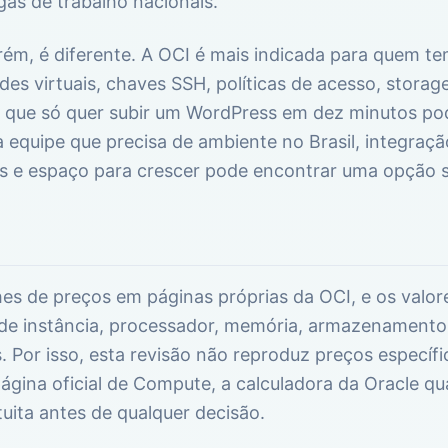
as de trabalho nacionais.
orém, é diferente. A OCI é mais indicada para quem t
es virtuais, chaves SSH, políticas de acesso, storag
que só quer subir um WordPress em dez minutos pod
 equipe que precisa de ambiente no Brasil, integraç
 e espaço para crescer pode encontrar uma opção s
hes de preços em páginas próprias da OCI, e os valo
 de instância, processador, memória, armazenamento, 
 Por isso, esta revisão não reproduz preços específ
página oficial de Compute, a calculadora da Oracle qu
uita antes de qualquer decisão.