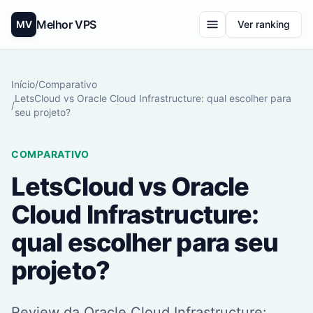
Melhor VPS
MV
Ver ranking
Início
/
Comparativo
LetsCloud vs Oracle Cloud Infrastructure: qual escolher para
/
seu projeto?
COMPARATIVO
LetsCloud vs Oracle
Cloud Infrastructure:
qual escolher para seu
projeto?
Review da Oracle Cloud Infrastructure: