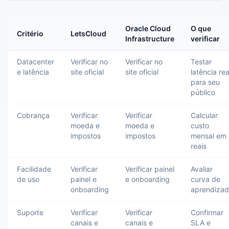
Oracle Cloud
O que
Critério
LetsCloud
Infrastructure
verificar
Datacenter
Verificar no
Verificar no
Testar
e latência
site oficial
site oficial
latência rea
para seu
público
Cobrança
Verificar
Verificar
Calcular
moeda e
moeda e
custo
impostos
impostos
mensal em
reais
Facilidade
Verificar
Verificar painel
Avaliar
de uso
painel e
e onboarding
curva de
onboarding
aprendiza
Suporte
Verificar
Verificar
Confirmar
canais e
canais e
SLA e