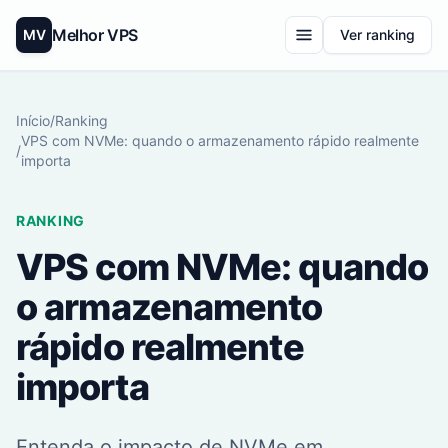
Melhor VPS
MV
Ver ranking
Início
/
Ranking
VPS com NVMe: quando o armazenamento rápido realmente
/
importa
RANKING
VPS com NVMe: quando
o armazenamento
rápido realmente
importa
Entenda o impacto de NVMe em