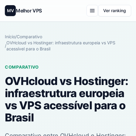
Melhor VPS
MV
Ver ranking
Início
/
Comparativo
OVHcloud vs Hostinger: infraestrutura europeia vs VPS
/
acessível para o Brasil
COMPARATIVO
OVHcloud vs Hostinger:
infraestrutura europeia
vs VPS acessível para o
Brasil
Comparativo entre OVHcloud e Hostinger: