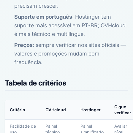
precisam crescer.
Suporte em português
: Hostinger tem
suporte mais acessível em PT-BR; OVHcloud
é mais técnico e multilíngue.
Preços
: sempre verificar nos sites oficiais —
valores e promoções mudam com
frequência.
Tabela de critérios
O que
Critério
OVHcloud
Hostinger
verificar
Facilidade de
Painel
Painel
Avaliar
uso
técnico,
simplificado,
nível