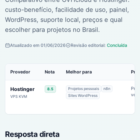
custo-benefício, facilidade de uso, painel,
WordPress, suporte local, preços e qual
escolher para projetos no Brasil.
Atualizado em 01/06/2026
Revisão editorial:
Concluída
Provedor
Nota
Melhor para
Preç
Preç
Hostinger
Projetos pessoais
n8n
8.5
verif
Sites WordPress
VPS KVM
Resposta direta