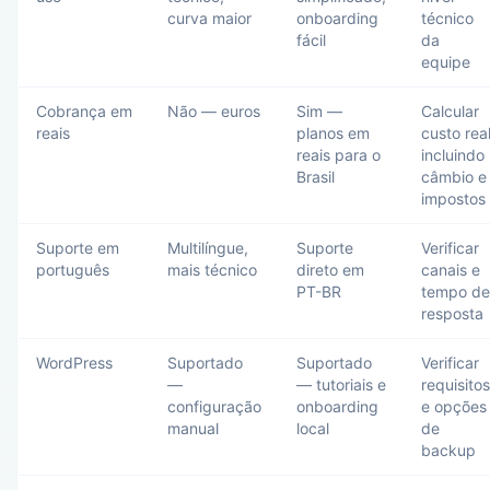
curva maior
onboarding
técnico
fácil
da
equipe
Cobrança em
Não — euros
Sim —
Calcular
reais
planos em
custo rea
reais para o
incluindo
Brasil
câmbio e
impostos
Suporte em
Multilíngue,
Suporte
Verificar
português
mais técnico
direto em
canais e
PT-BR
tempo de
resposta
WordPress
Suportado
Suportado
Verificar
—
— tutoriais e
requisitos
configuração
onboarding
e opções
manual
local
de
backup