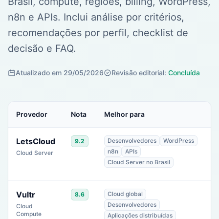
Brasil, compute, regiões, billing, WordPress,
n8n e APIs. Inclui análise por critérios,
recomendações por perfil, checklist de
decisão e FAQ.
Atualizado em 29/05/2026
Revisão editorial:
Concluída
Provedor
Nota
Melhor para
P
LetsCloud
Desenvolvedores
WordPress
9.2
B
n8n
APIs
Cloud Server
Cloud Server no Brasil
Vultr
Cloud global
8.6
f
Desenvolvedores
Cloud
o
Compute
Aplicações distribuídas