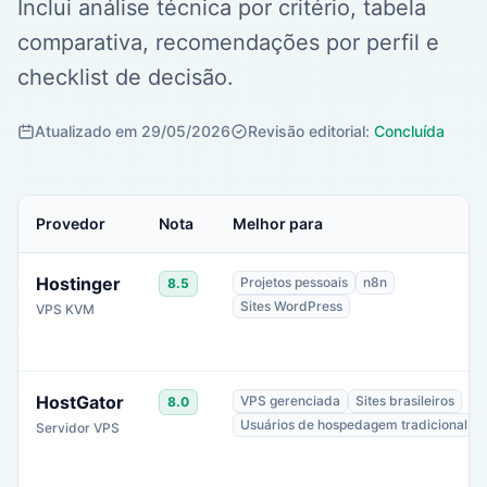
Inclui análise técnica por critério, tabela
comparativa, recomendações por perfil e
checklist de decisão.
Atualizado em 29/05/2026
Revisão editorial:
Concluída
Provedor
Nota
Melhor para
Hostinger
Projetos pessoais
n8n
8.5
Sites WordPress
VPS KVM
HostGator
VPS gerenciada
Sites brasileiros
8.0
Usuários de hospedagem tradicional
Servidor VPS