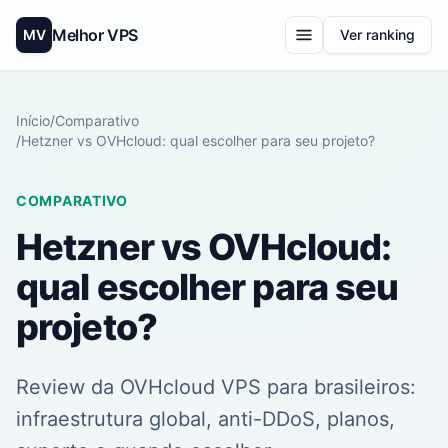
Melhor VPS
MV
Ver ranking
Início
/
Comparativo
/
Hetzner vs OVHcloud: qual escolher para seu projeto?
COMPARATIVO
Hetzner vs OVHcloud:
qual escolher para seu
projeto?
Review da OVHcloud VPS para brasileiros:
infraestrutura global, anti-DDoS, planos,