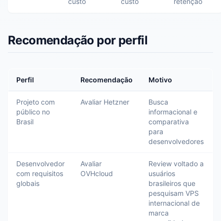
custo
custo
retenção
Recomendação por perfil
Perfil
Recomendação
Motivo
Projeto com
Avaliar Hetzner
Busca
público no
informacional e
Brasil
comparativa
para
desenvolvedores
Desenvolvedor
Avaliar
Review voltado a
com requisitos
OVHcloud
usuários
globais
brasileiros que
pesquisam VPS
internacional de
marca