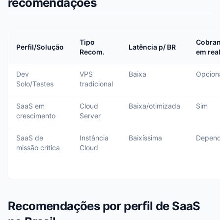
recomendações
Tipo
Cobra
Perfil/Solução
Latência p/ BR
Recom.
em rea
Dev
VPS
Baixa
Opcion
Solo/Testes
tradicional
SaaS em
Cloud
Baixa/otimizada
Sim
crescimento
Server
SaaS de
Instância
Baixíssima
Depen
missão crítica
Cloud
Recomendações por perfil de SaaS