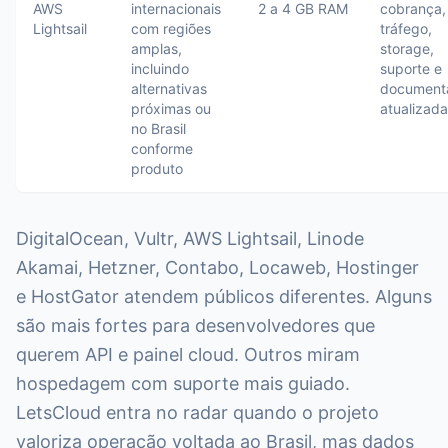
AWS
internacionais
2 a 4 GB RAM
cobrança,
Lightsail
com regiões
tráfego,
amplas,
storage,
incluindo
suporte e
alternativas
document
próximas ou
atualizada
no Brasil
conforme
produto
DigitalOcean, Vultr, AWS Lightsail, Linode
Akamai, Hetzner, Contabo, Locaweb, Hostinger
e HostGator atendem públicos diferentes. Alguns
são mais fortes para desenvolvedores que
querem API e painel cloud. Outros miram
hospedagem com suporte mais guiado.
LetsCloud entra no radar quando o projeto
valoriza operação voltada ao Brasil, mas dados