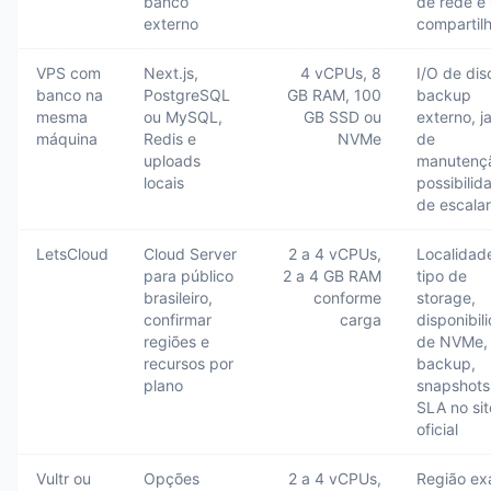
banco
de rede e
externo
compartil
VPS com
Next.js,
4 vCPUs, 8
I/O de dis
banco na
PostgreSQL
GB RAM, 100
backup
mesma
ou MySQL,
GB SSD ou
externo, j
máquina
Redis e
NVMe
de
uploads
manutenç
locais
possibilid
de escalar
LetsCloud
Cloud Server
2 a 4 vCPUs,
Localidad
para público
2 a 4 GB RAM
tipo de
brasileiro,
conforme
storage,
confirmar
carga
disponibil
regiões e
de NVMe,
recursos por
backup,
plano
snapshots
SLA no sit
oficial
Vultr ou
Opções
2 a 4 vCPUs,
Região ex