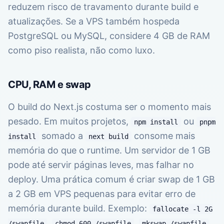
reduzem risco de travamento durante build e
atualizações. Se a VPS também hospeda
PostgreSQL ou MySQL, considere 4 GB de RAM
como piso realista, não como luxo.
CPU, RAM e swap
O build do Next.js costuma ser o momento mais
pesado. Em muitos projetos,
ou
npm install
pnpm
somado a
consome mais
install
next build
memória do que o runtime. Um servidor de 1 GB
pode até servir páginas leves, mas falhar no
deploy. Uma prática comum é criar swap de 1 GB
a 2 GB em VPS pequenas para evitar erro de
memória durante build. Exemplo:
fallocate -l 2G
,
,
/swapfile
chmod 600 /swapfile
mkswap /swapfile