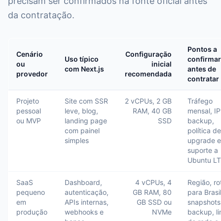
precisam ser confirmados na fonte oficial antes
da contratação.
Pontos a
Cenário
Configuração
Uso típico
confirmar
ou
inicial
com Next.js
antes de
provedor
recomendada
contratar
Projeto
Site com SSR
2 vCPUs, 2 GB
Tráfego
pessoal
leve, blog,
RAM, 40 GB
mensal, IP
ou MVP
landing page
SSD
backup,
com painel
política de
simples
upgrade e
suporte a
Ubuntu L
SaaS
Dashboard,
4 vCPUs, 4
Região, ro
pequeno
autenticação,
GB RAM, 80
para Brasil
em
APIs internas,
GB SSD ou
snapshots
produção
webhooks e
NVMe
backup, li