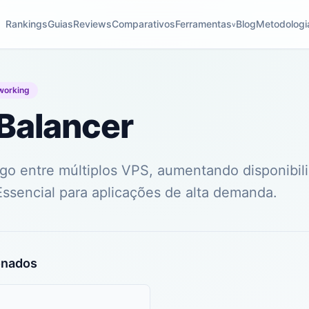
Rankings
Guias
Reviews
Comparativos
Ferramentas
Blog
Metodologi
v
working
Balancer
fego entre múltiplos VPS, aumentando disponibil
ssencial para aplicações de alta demanda.
onados