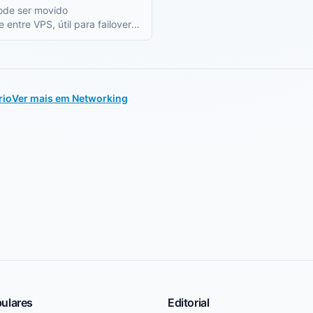
ode ser movido
entre VPS, útil para failover e
idade sem mudanças de DNS.
rio
Ver mais em Networking
ulares
Editorial