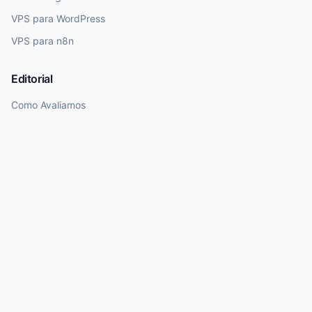
VPS para WordPress
VPS para n8n
Editorial
Como Avaliamos
Política Editorial
Transparência
Nota de Atualização
Dados de preços e planos exigem revisão humana. Utilizamos IA para
rascunhos, mas garantimos curadoria final humana antes da publicação.
© 2026 Melhor VPS. Todos os direitos reservados.