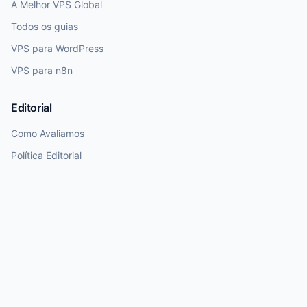
A Melhor VPS Global
Todos os guias
VPS para WordPress
VPS para n8n
Editorial
Como Avaliamos
Política Editorial
Transparência
Nota de Atualização
Dados de preços e planos exigem revisão humana. Utilizamos IA para
rascunhos, mas garantimos curadoria final humana antes da publicação.