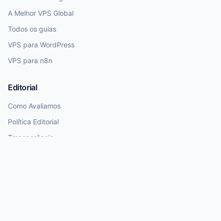
A Melhor VPS Global
Todos os guias
VPS para WordPress
VPS para n8n
Editorial
Como Avaliamos
Política Editorial
Transparência
Nota de Atualização
Dados de preços e planos exigem revisão humana. Utilizamos IA para
rascunhos, mas garantimos curadoria final humana antes da publicação.