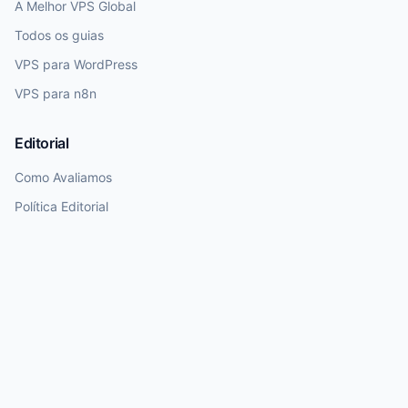
A Melhor VPS Global
Todos os guias
VPS para WordPress
VPS para n8n
Editorial
Como Avaliamos
Política Editorial
Transparência
Nota de Atualização
Dados de preços e planos exigem revisão humana. Utilizamos IA para
rascunhos, mas garantimos curadoria final humana antes da publicação.